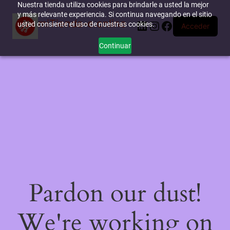
Nuestra tienda utiliza cookies para brindarle a usted la mejor
y más relevante experiencia. Si continua navegando en el sitio
miTienda-e.online
LinkedIn
Instagram
Facebook
usted consiente el uso de nuestras cookies.
Acceder
Continuar
Pardon our dust!
We're working on