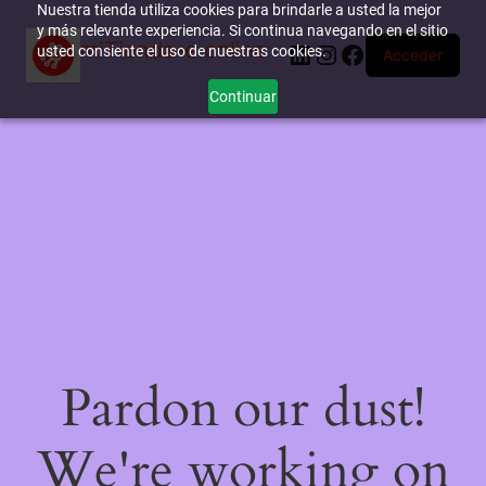
Nuestra tienda utiliza cookies para brindarle a usted la mejor
y más relevante experiencia. Si continua navegando en el sitio
miTienda-e.online
LinkedIn
Instagram
Facebook
usted consiente el uso de nuestras cookies.
Acceder
Continuar
Pardon our dust!
We're working on