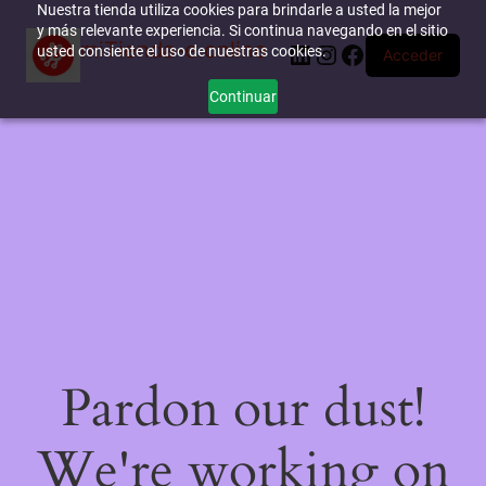
Nuestra tienda utiliza cookies para brindarle a usted la mejor
y más relevante experiencia. Si continua navegando en el sitio
miTienda-e.online
LinkedIn
Instagram
Facebook
usted consiente el uso de nuestras cookies.
Acceder
Continuar
Pardon our dust!
We're working on