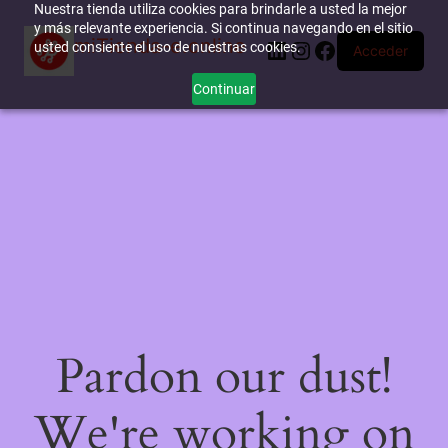
Nuestra tienda utiliza cookies para brindarle a usted la mejor
y más relevante experiencia. Si continua navegando en el sitio
miTienda-e.online
LinkedIn
Instagram
Facebook
usted consiente el uso de nuestras cookies.
Acceder
Continuar
Pardon our dust!
We're working on