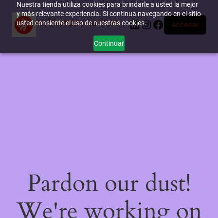
Nuestra tienda utiliza cookies para brindarle a usted la mejor
y más relevante experiencia. Si continua navegando en el sitio
miTienda-e.online
LinkedIn
Instagram
Facebook
usted consiente el uso de nuestras cookies.
Acceder
Continuar
Pardon our dust!
We're working on