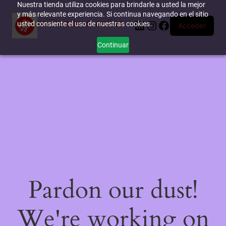
Nuestra tienda utiliza cookies para brindarle a usted la mejor
y más relevante experiencia. Si continua navegando en el sitio
miTienda-e.online
LinkedIn
Instagram
Facebook
usted consiente el uso de nuestras cookies.
Acceder
Continuar
Pardon our dust!
We're working on