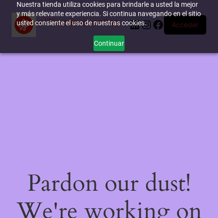
Nuestra tienda utiliza cookies para brindarle a usted la mejor
y más relevante experiencia. Si continua navegando en el sitio
miTienda-e.online
LinkedIn
Instagram
Facebook
usted consiente el uso de nuestras cookies.
Acceder
Continuar
Pardon our dust!
We're working on