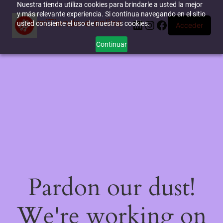
Nuestra tienda utiliza cookies para brindarle a usted la mejor
y más relevante experiencia. Si continua navegando en el sitio
miTienda-e.online
LinkedIn
Instagram
Facebook
usted consiente el uso de nuestras cookies.
Acceder
Continuar
Pardon our dust!
We're working on