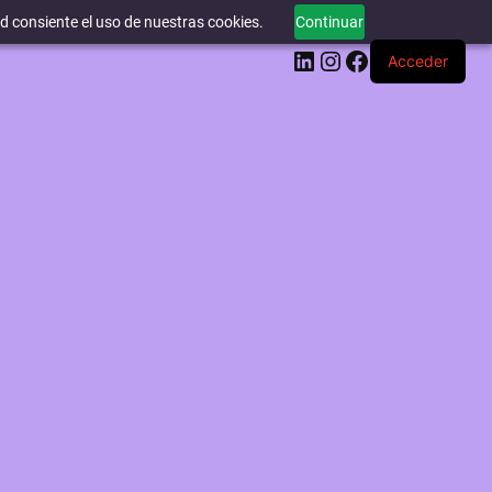
ed consiente el uso de nuestras cookies.
Continuar
LinkedIn
Instagram
Facebook
Acceder