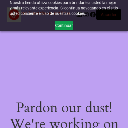
Nuestra tienda utiliza cookies para brindarle a usted la mejor
y más relevante experiencia. Si continua navegando en el sitio
miTienda-e.online
LinkedIn
Instagram
Facebook
usted consiente el uso de nuestras cookies.
Acceder
Continuar
Pardon our dust!
We're working on