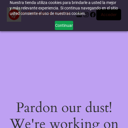
Nuestra tienda utiliza cookies para brindarle a usted la mejor
y más relevante experiencia. Si continua navegando en el sitio
miTienda-e.online
LinkedIn
Instagram
Facebook
usted consiente el uso de nuestras cookies.
Acceder
Continuar
Pardon our dust!
We're working on