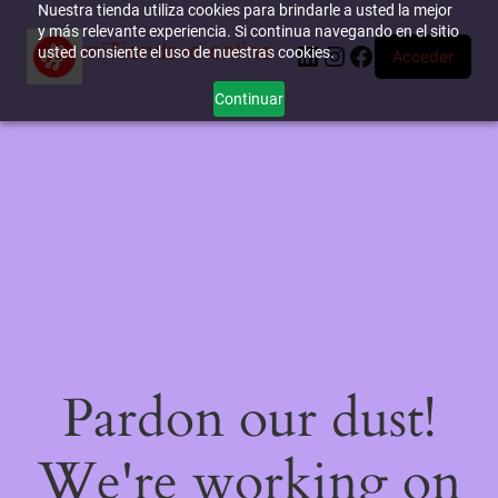
Nuestra tienda utiliza cookies para brindarle a usted la mejor
y más relevante experiencia. Si continua navegando en el sitio
miTienda-e.online
LinkedIn
Instagram
Facebook
usted consiente el uso de nuestras cookies.
Acceder
Continuar
Pardon our dust!
We're working on