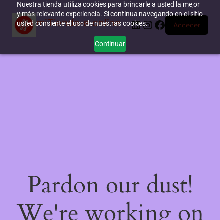
Nuestra tienda utiliza cookies para brindarle a usted la mejor
y más relevante experiencia. Si continua navegando en el sitio
miTienda-e.online
LinkedIn
Instagram
Facebook
usted consiente el uso de nuestras cookies.
Acceder
Continuar
Pardon our dust!
We're working on