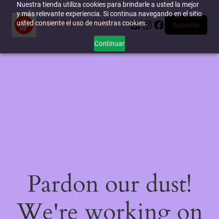
Nuestra tienda utiliza cookies para brindarle a usted la mejor
y más relevante experiencia. Si continua navegando en el sitio
miTienda-e.online
LinkedIn
Instagram
Facebook
usted consiente el uso de nuestras cookies.
Acceder
Continuar
Pardon our dust!
We're working on