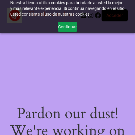
Nuestra tienda utiliza cookies para brindarle a usted la mejor
y más relevante experiencia. Si continua navegando en el sitio
miTienda-e.online
LinkedIn
Instagram
Facebook
usted consiente el uso de nuestras cookies.
Acceder
Continuar
Pardon our dust!
We're working on