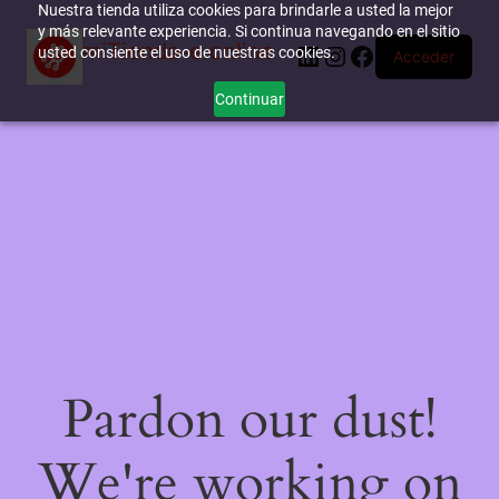
Nuestra tienda utiliza cookies para brindarle a usted la mejor
y más relevante experiencia. Si continua navegando en el sitio
miTienda-e.online
LinkedIn
Instagram
Facebook
usted consiente el uso de nuestras cookies.
Acceder
Continuar
Pardon our dust!
We're working on