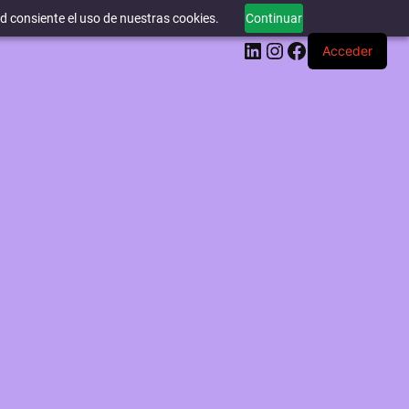
ed consiente el uso de nuestras cookies.
Continuar
LinkedIn
Instagram
Facebook
Acceder