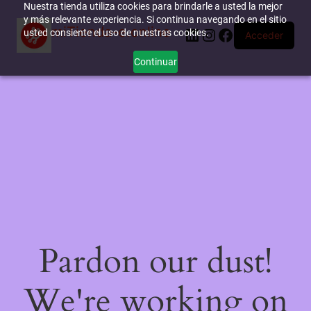
Nuestra tienda utiliza cookies para brindarle a usted la mejor
y más relevante experiencia. Si continua navegando en el sitio
miTienda-e.online
LinkedIn
Instagram
Facebook
usted consiente el uso de nuestras cookies.
Acceder
Continuar
Pardon our dust!
We're working on