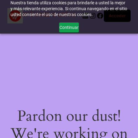
Nuestra tienda utiliza cookies para brindarle a usted la mejor
y más relevante experiencia. Si continua navegando en el sitio
miTienda-e.online
LinkedIn
Instagram
Facebook
usted consiente el uso de nuestras cookies.
Acceder
Continuar
Pardon our dust!
We're working on