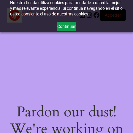
Nuestra tienda utiliza cookies para brindarle a usted la mejor
y más relevante experiencia. Si continua navegando en el sitio
miTienda-e.online
LinkedIn
Instagram
Facebook
usted consiente el uso de nuestras cookies.
Acceder
Continuar
Pardon our dust!
We're working on