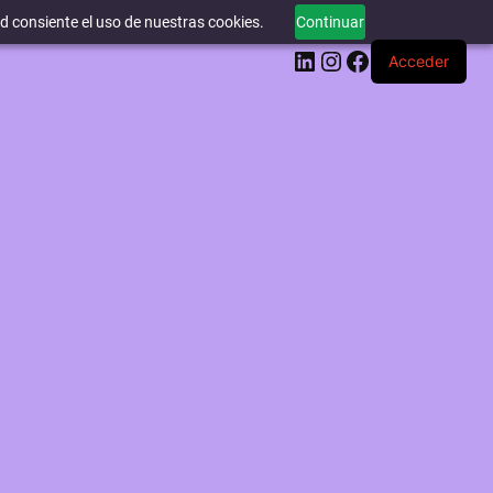
ed consiente el uso de nuestras cookies.
Continuar
LinkedIn
Instagram
Facebook
Acceder