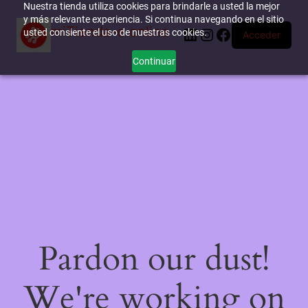
Nuestra tienda utiliza cookies para brindarle a usted la mejor
y más relevante experiencia. Si continua navegando en el sitio
miTienda-e.online
LinkedIn
Instagram
Facebook
usted consiente el uso de nuestras cookies.
Acceder
Continuar
Pardon our dust!
We're working on