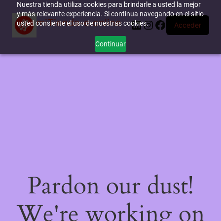
Nuestra tienda utiliza cookies para brindarle a usted la mejor
y más relevante experiencia. Si continua navegando en el sitio
miTienda-e.online
LinkedIn
Instagram
Facebook
usted consiente el uso de nuestras cookies.
Acceder
Continuar
Pardon our dust!
We're working on