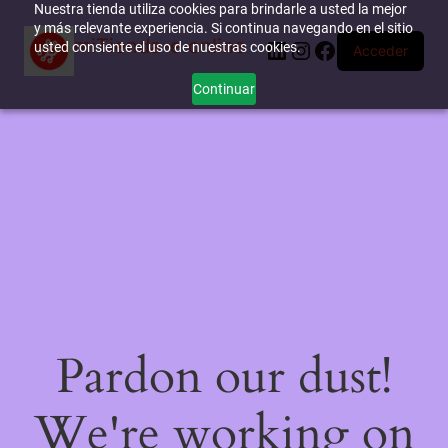
Nuestra tienda utiliza cookies para brindarle a usted la mejor
y más relevante experiencia. Si continua navegando en el sitio
miTienda-e.online
LinkedIn
Instagram
Facebook
usted consiente el uso de nuestras cookies.
Acceder
Continuar
Pardon our dust!
We're working on