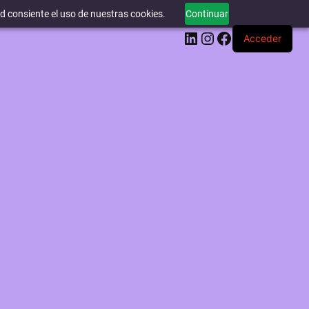
ed consiente el uso de nuestras cookies.
Continuar
LinkedIn
Instagram
Facebook
Acceder