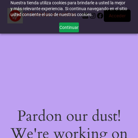
Nuestra tienda utiliza cookies para brindarle a usted la mejor
y más relevante experiencia. Si continua navegando en el sitio
miTienda-e.online
LinkedIn
Instagram
Facebook
usted consiente el uso de nuestras cookies.
Acceder
Continuar
Pardon our dust!
We're working on