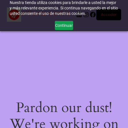
Nuestra tienda utiliza cookies para brindarle a usted la mejor
y más relevante experiencia. Si continua navegando en el sitio
miTienda-e.online
LinkedIn
Instagram
Facebook
usted consiente el uso de nuestras cookies.
Acceder
Continuar
Pardon our dust!
We're working on