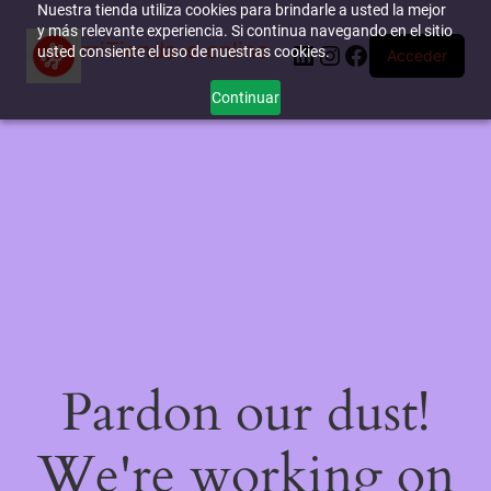
Nuestra tienda utiliza cookies para brindarle a usted la mejor
y más relevante experiencia. Si continua navegando en el sitio
miTienda-e.online
LinkedIn
Instagram
Facebook
usted consiente el uso de nuestras cookies.
Acceder
Continuar
Pardon our dust!
We're working on