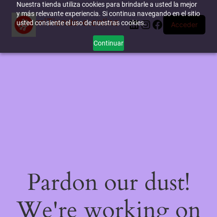
Nuestra tienda utiliza cookies para brindarle a usted la mejor
y más relevante experiencia. Si continua navegando en el sitio
miTienda-e.online
LinkedIn
Instagram
Facebook
usted consiente el uso de nuestras cookies.
Acceder
Continuar
Pardon our dust!
We're working on