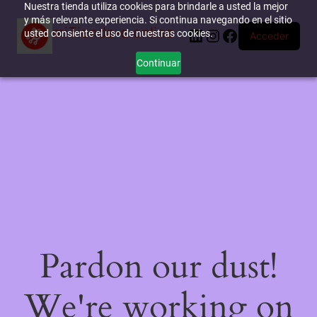
Nuestra tienda utiliza cookies para brindarle a usted la mejor
y más relevante experiencia. Si continua navegando en el sitio
miTienda-e.online
LinkedIn
Instagram
Facebook
usted consiente el uso de nuestras cookies.
Acceder
Continuar
Pardon our dust!
We're working on