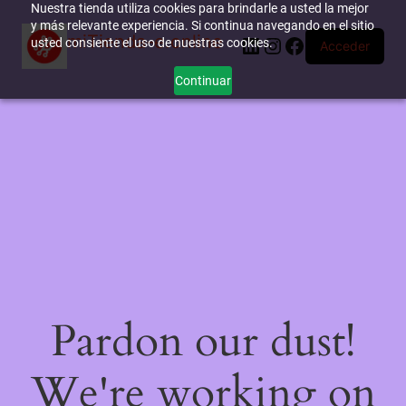
Nuestra tienda utiliza cookies para brindarle a usted la mejor
y más relevante experiencia. Si continua navegando en el sitio
miTienda-e.online
LinkedIn
Instagram
Facebook
usted consiente el uso de nuestras cookies.
Acceder
Continuar
Pardon our dust!
We're working on