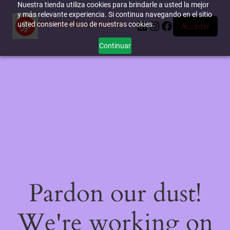
Nuestra tienda utiliza cookies para brindarle a usted la mejor
y más relevante experiencia. Si continua navegando en el sitio
miTienda-e.online
LinkedIn
Instagram
Facebook
usted consiente el uso de nuestras cookies.
Acceder
Continuar
Pardon our dust!
We're working on