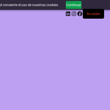
ed consiente el uso de nuestras cookies.
Continuar
LinkedIn
Instagram
Facebook
Acceder