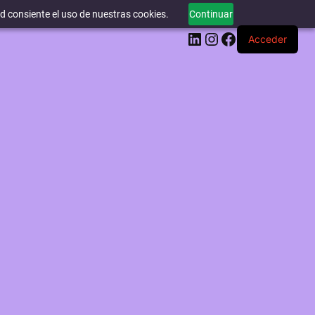
ed consiente el uso de nuestras cookies.
Continuar
LinkedIn
Instagram
Facebook
Acceder