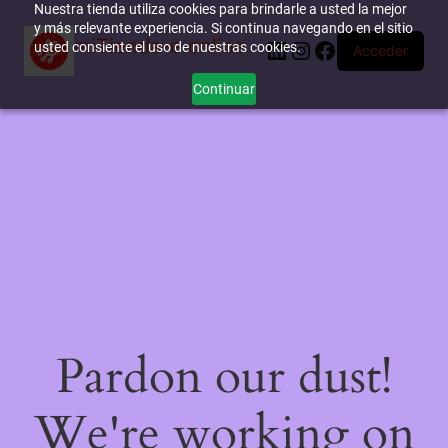
Nuestra tienda utiliza cookies para brindarle a usted la mejor
y más relevante experiencia. Si continua navegando en el sitio
miTienda-e.online
LinkedIn
Instagram
Facebook
usted consiente el uso de nuestras cookies.
Acceder
Continuar
Pardon our dust!
We're working on