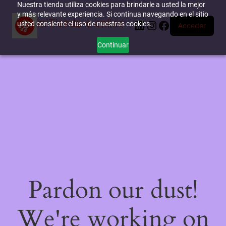
Nuestra tienda utiliza cookies para brindarle a usted la mejor
y más relevante experiencia. Si continua navegando en el sitio
miTienda-e.online
LinkedIn
Instagram
Facebook
usted consiente el uso de nuestras cookies.
Acceder
Continuar
Pardon our dust!
We're working on