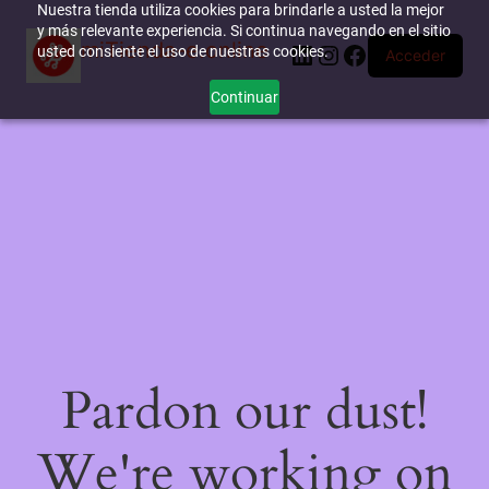
Nuestra tienda utiliza cookies para brindarle a usted la mejor
y más relevante experiencia. Si continua navegando en el sitio
miTienda-e.online
LinkedIn
Instagram
Facebook
usted consiente el uso de nuestras cookies.
Acceder
Continuar
Pardon our dust!
We're working on