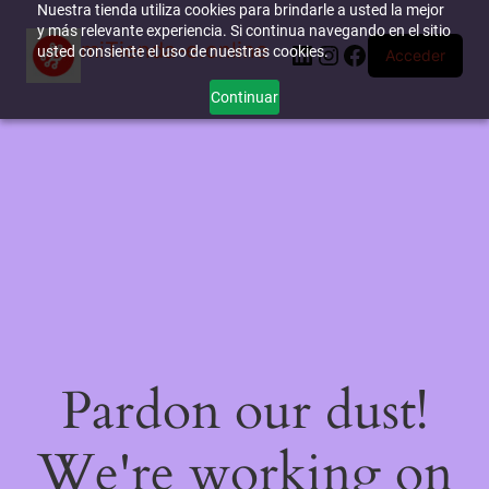
Nuestra tienda utiliza cookies para brindarle a usted la mejor
y más relevante experiencia. Si continua navegando en el sitio
miTienda-e.online
LinkedIn
Instagram
Facebook
usted consiente el uso de nuestras cookies.
Acceder
Continuar
Pardon our dust!
We're working on