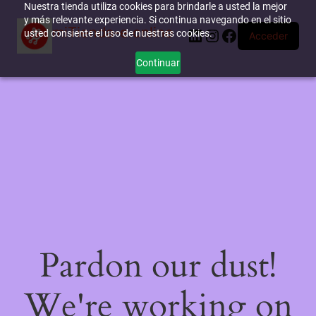
Nuestra tienda utiliza cookies para brindarle a usted la mejor
y más relevante experiencia. Si continua navegando en el sitio
miTienda-e.online
LinkedIn
Instagram
Facebook
usted consiente el uso de nuestras cookies.
Acceder
Continuar
Pardon our dust!
We're working on