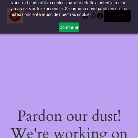
Nuestra tienda utiliza cookies para brindarle a usted la mejor
y más relevante experiencia. Si continua navegando en el sitio
miTienda-e.online
LinkedIn
Instagram
Facebook
usted consiente el uso de nuestras cookies.
Acceder
Continuar
Pardon our dust!
We're working on