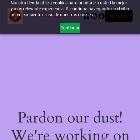
Nuestra tienda utiliza cookies para brindarle a usted la mejor
y más relevante experiencia. Si continua navegando en el sitio
miTienda-e.online
LinkedIn
Instagram
Facebook
usted consiente el uso de nuestras cookies.
Acceder
Continuar
Pardon our dust!
We're working on