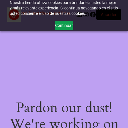
Nuestra tienda utiliza cookies para brindarle a usted la mejor
y más relevante experiencia. Si continua navegando en el sitio
miTienda-e.online
LinkedIn
Instagram
Facebook
usted consiente el uso de nuestras cookies.
Acceder
Continuar
Pardon our dust!
We're working on