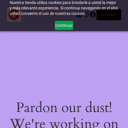
Nuestra tienda utiliza cookies para brindarle a usted la mejor
y más relevante experiencia. Si continua navegando en el sitio
miTienda-e.online
LinkedIn
Instagram
Facebook
usted consiente el uso de nuestras cookies.
Acceder
Continuar
Pardon our dust!
We're working on