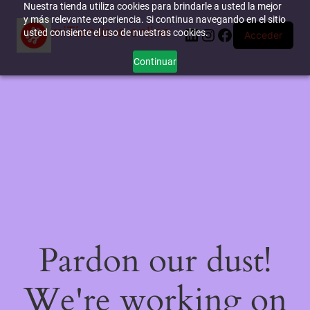
Nuestra tienda utiliza cookies para brindarle a usted la mejor
y más relevante experiencia. Si continua navegando en el sitio
miTienda-e.online
LinkedIn
Instagram
Facebook
usted consiente el uso de nuestras cookies.
Acceder
Continuar
Pardon our dust!
We're working on