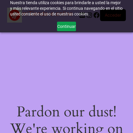
Nuestra tienda utiliza cookies para brindarle a usted la mejor
y más relevante experiencia. Si continua navegando en el sitio
miTienda-e.online
LinkedIn
Instagram
Facebook
usted consiente el uso de nuestras cookies.
Acceder
Continuar
Pardon our dust!
We're working on