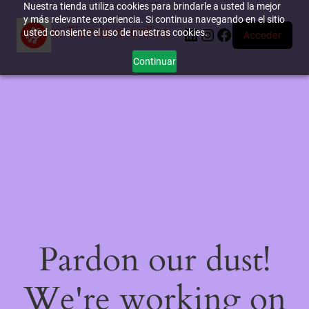
Nuestra tienda utiliza cookies para brindarle a usted la mejor
y más relevante experiencia. Si continua navegando en el sitio
miTienda-e.online
LinkedIn
Instagram
Facebook
usted consiente el uso de nuestras cookies.
Acceder
Continuar
Pardon our dust!
We're working on