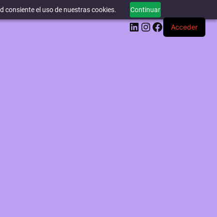
ed consiente el uso de nuestras cookies.
Continuar
LinkedIn
Instagram
Facebook
Acceder