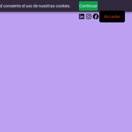
ed consiente el uso de nuestras cookies.
Continuar
LinkedIn
Instagram
Facebook
Acceder