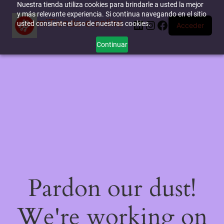
Nuestra tienda utiliza cookies para brindarle a usted la mejor
y más relevante experiencia. Si continua navegando en el sitio
miTienda-e.online
LinkedIn
Instagram
Facebook
usted consiente el uso de nuestras cookies.
Acceder
Continuar
Pardon our dust!
We're working on