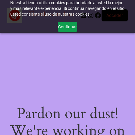
Nuestra tienda utiliza cookies para brindarle a usted la mejor
y más relevante experiencia. Si continua navegando en el sitio
miTienda-e.online
LinkedIn
Instagram
Facebook
usted consiente el uso de nuestras cookies.
Acceder
Continuar
Pardon our dust!
We're working on